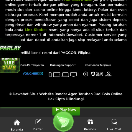
online game terbaik dengan pilihan yang beragam. Dari permainan
mesin slot dan casino online hingga keno, lottery, Poker dan even
olahraga terbesar. Kami mempermudah anda untuk mulai bermain
dengan proses pendaftaran yang cepat dan juga sistem deposit,
pengiriman dan withdraw yang aman dan nyaman. Pasang taruhan
bola anda
Link Sbobet
resmi yang hanya ada di situs terbaik dan
terpercaya nomor 1 di Indonesia Dewabet. Customer service yang
bersahabat dan dapat di andalkan juga siap melayani anda selama
24/7.
Kami memiliki lisensi resmi dari PAGCOR, Filipina
Cara Pembayaran :
Dukungan Support
Keamanan Terjamin
© Dewabet Situs Website Bandar Agen Taruhan Judi Bola Online.
Hak Cipta Dilindungi.
Play Now
Daftar
Promosi
Live Chat
Beranda