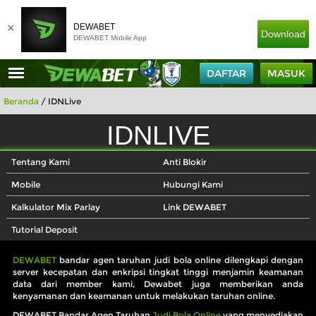
×
DEWABET
Download
DEWABET Mobile App
DAFTAR
MASUK
Beranda
/
IDNLive
IDNLIVE
INDONESIAN TRADITIONAL GAME
Tentang Kami
Anti Blokir
Mobile
Hubungi Kami
Kalkulator Mix Parlay
Link DEWABET
Tutorial Deposit
DEWABET
bandar agen taruhan judi bola online dilengkapi dengan
server kecepatan dan enkripsi tingkat tinggi menjamin keamanan
data dari member kami, Dewabet juga memberikan anda
kenyamanan dan keamanan untuk melakukan taruhan online.
DEWABET Bandar Agen Taruhan
Judi Bola Online
yang menyediakan