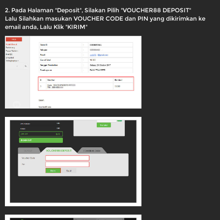
2. Pada Halaman "Deposit", Silakan Pilih "VOUCHER88 DEPOSIT"
Lalu Silahkan masukan VOUCHER CODE dan PIN yang dikirimkan ke
email anda, Lalu Klik "KIRIM"