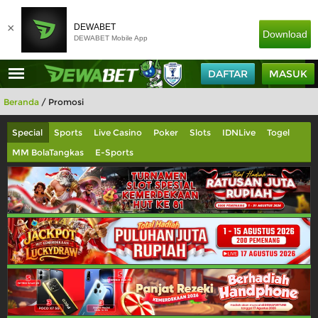
×
DEWABET
Download
DEWABET Mobile App
DAFTAR
MASUK
Beranda
/
Promosi
Special
Sports
Live Casino
Poker
Slots
IDNLive
Togel
MM BolaTangkas
E-Sports