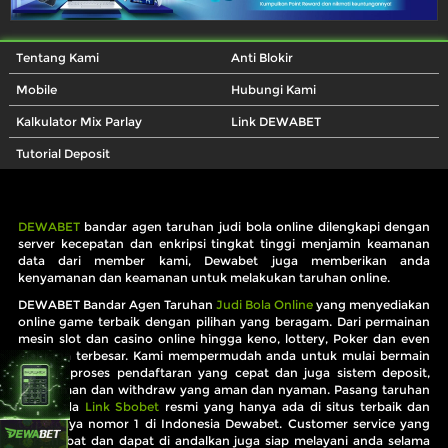
Tentang Kami
Anti Blokir
Mobile
Hubungi Kami
Kalkulator Mix Parlay
Link DEWABET
Tutorial Deposit
DEWABET
bandar agen taruhan judi bola online dilengkapi dengan
server kecepatan dan enkripsi tingkat tinggi menjamin keamanan
data dari member kami, Dewabet juga memberikan anda
kenyamanan dan keamanan untuk melakukan taruhan online.
DEWABET Bandar Agen Taruhan
Judi Bola Online
yang menyediakan
online game terbaik dengan pilihan yang beragam. Dari permainan
mesin slot dan casino online hingga keno, lottery, Poker dan even
olahraga terbesar. Kami mempermudah anda untuk mulai bermain
dengan proses pendaftaran yang cepat dan juga sistem deposit,
pengiriman dan withdraw yang aman dan nyaman. Pasang taruhan
bola anda
Link Sbobet
resmi yang hanya ada di situs terbaik dan
terpercaya nomor 1 di Indonesia Dewabet. Customer service yang
bersahabat dan dapat di andalkan juga siap melayani anda selama